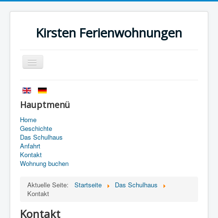
Kirsten Ferienwohnungen
Navigation
an/aus
Startseite
Geschichte
Hauptmenü
Das Schulhaus
Home
Geschichte
Anfahrt
Das Schulhaus
Anfahrt
Kontakt
Kontakt
Wohnung buchen
Impressum
Aktuelle Seite:
Startseite
Das Schulhaus
Datenschutz
Kontakt
Kontakt