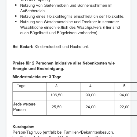
Nutzung von Gartenmöbeln und Sonnenschirmen im
Außenbereich.
Nutzung eines Holzkohlegrills einschließlich der Holzkohle.
Nutzung von Waschmaschine und Trockner in separater
Waschküche einschließlich des Waschpulvers (Hier sind
auch Bügelbrett und Bügeleisen vorhanden).
Bei Bedarf:
Kinderreisebett und Hochstuhl.
Preise für 2 Personen inklusive aller Nebenkosten wie
Energie und Endreinigung.
Mindestmietdauer: 3 Tage
Tage
3
4
5
106,50
99,00
94,00
Jede weitere
25,50
24,00
22,00
Person
Kurabgabe:
Person/Tag 1,65 (entfällt bei Familien-/Bekanntenbesuch,