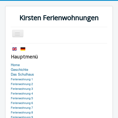
Kirsten Ferienwohnungen
Navigation
an/aus
Startseite
Geschichte
Hauptmenü
Das Schulhaus
Home
Geschichte
Anfahrt
Das Schulhaus
Ferienwohnung 1
Kontakt
Ferienwohnung 2
Ferienwohnung 3
Impressum
Ferienwohnung 4
Ferienwohnung 5
Datenschutz
Ferienwohnung 6
Ferienwohnung 7
Ferienwohnung 8
Ferienwohnung 9