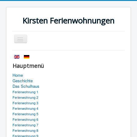
Kirsten Ferienwohnungen
Navigation
an/aus
Startseite
Geschichte
Hauptmenü
Das Schulhaus
Home
Geschichte
Anfahrt
Das Schulhaus
Ferienwohnung 1
Kontakt
Ferienwohnung 2
Ferienwohnung 3
Impressum
Ferienwohnung 4
Ferienwohnung 5
Datenschutz
Ferienwohnung 6
Ferienwohnung 7
Ferienwohnung 8
Ferienwohnung 9